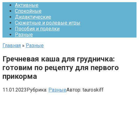
Активные
Спокойные
Дидактические
Сюжетные и ролевые игры
Пособия и поделки
Разные
Главная
»
Разные
Гречневая каша для грудничка:
готовим по рецепту для первого
прикорма
11.01.2023
Рубрика:
Разные
Автор:
tauroskiff