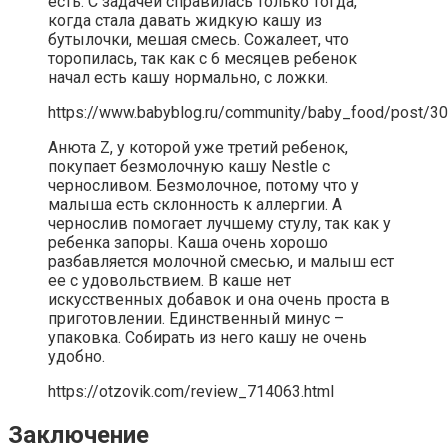
есть. С задачей справилась только тогда,
когда стала давать жидкую кашу из
бутылочки, мешая смесь. Сожалеет, что
торопилась, так как с 6 месяцев ребенок
начал есть кашу нормально, с ложки.
https://www.babyblog.ru/community/baby_food/post/3
Анюта Z, у которой уже третий ребенок,
покупает безмолочную кашу Nestle с
черносливом. Безмолочное, потому что у
малыша есть склонность к аллергии. А
чернослив помогает лучшему стулу, так как у
ребенка запоры. Каша очень хорошо
разбавляется молочной смесью, и малыш ест
ее с удовольствием. В каше нет
искусственных добавок и она очень проста в
приготовлении. Единственный минус –
упаковка. Собирать из него кашу не очень
удобно.
https://otzovik.com/review_714063.html
Заключение