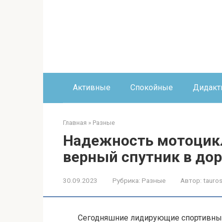
Перейти
к
контенту
Активные
Спокойные
Дидакт
Главная
»
Разные
Надежность мотоцикл
верный спутник в дор
30.09.2023
Рубрика:
Разные
Автор:
tauros
Сегодняшние лидирующие спортивные