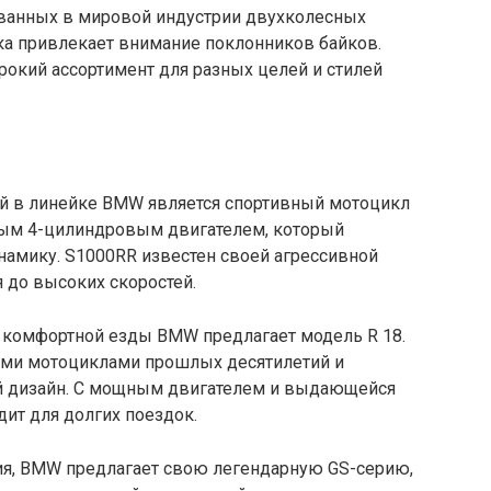
ванных в мировой индустрии двухколесных
ка привлекает внимание поклонников байков.
окий ассортимент для разных целей и стилей
й в линейке BMW является спортивный мотоцикл
ным 4-цилиндровым двигателем, который
амику. S1000RR известен своей агрессивной
я до высоких скоростей.
и комфортной езды BMW предлагает модель R 18.
ыми мотоциклами прошлых десятилетий и
 дизайн. С мощным двигателем и выдающейся
ит для долгих поездок.
ния, BMW предлагает свою легендарную GS-серию,