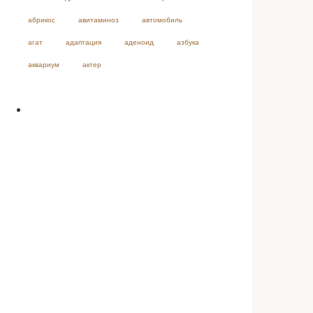
абрикос
авитаминоз
автомобиль
агат
адаптация
аденоид
азбука
аквариум
актер