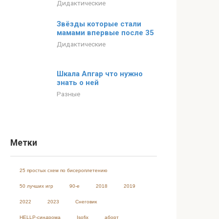
Дидактические
Звёзды которые стали
мамами впервые после 35
Дидактические
Шкала Апгар что нужно
знать о ней
Разные
Метки
25 простых схем по бисероплетению
50 лучших игр
90-е
2018
2019
2022
2023
Cнеговик
HELLP-синдрома
Isofix
аборт