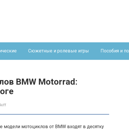
ические
Сюжетные и ролевые игры
Пособия и п
ов BMW Motorrad:
оге
kiff
 модели мотоциклов от BMW входят в десятку