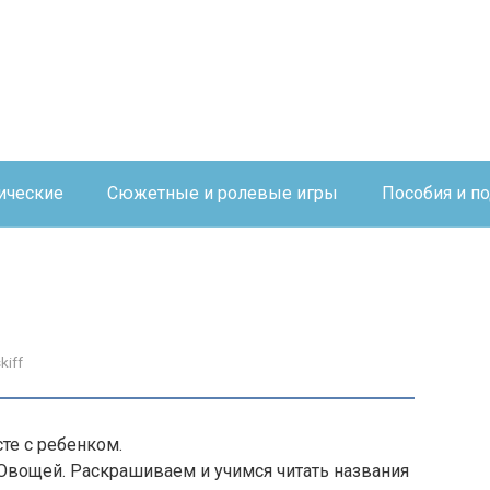
ические
Сюжетные и ролевые игры
Пособия и п
kiff
те с ребенком.
Овощей. Раскрашиваем и учимся читать названия