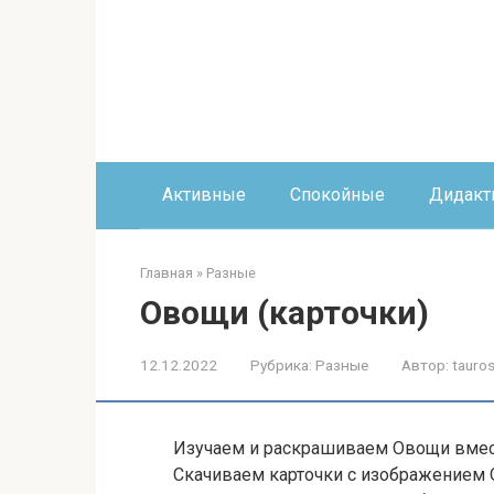
Перейти
к
контенту
Активные
Спокойные
Дидакт
Главная
»
Разные
Овощи (карточки)
12.12.2022
Рубрика:
Разные
Автор:
tauros
Изучаем и раскрашиваем Овощи вмес
Скачиваем карточки с изображением 