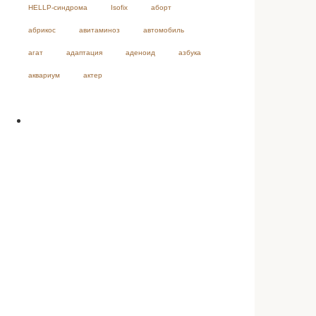
HELLP-синдрома
Isofix
аборт
абрикос
авитаминоз
автомобиль
агат
адаптация
аденоид
азбука
аквариум
актер