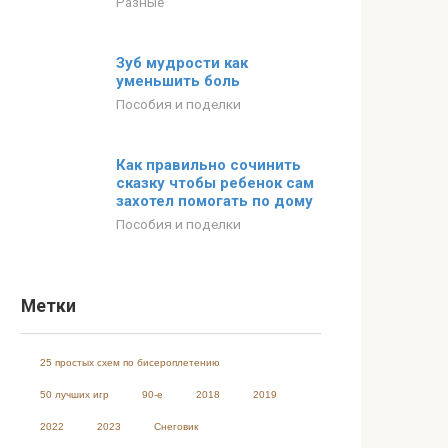
Разные
Зуб мудрости как
уменьшить боль
Пособия и поделки
Как правильно сочинить
сказку чтобы ребенок сам
захотел помогать по дому
Пособия и поделки
Метки
25 простых схем по бисероплетению
50 лучших игр
90-е
2018
2019
2022
2023
Cнеговик