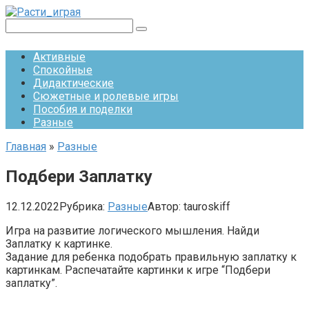
Перейти
к
Поиск:
контенту
Активные
Спокойные
Дидактические
Сюжетные и ролевые игры
Пособия и поделки
Разные
Главная
»
Разные
Подбери Заплатку
12.12.2022
Рубрика:
Разные
Автор:
tauroskiff
Игра на развитие логического мышления. Найди
Заплатку к картинке.
Задание для ребенка подобрать правильную заплатку к
картинкам. Распечатайте картинки к игре “Подбери
заплатку”.