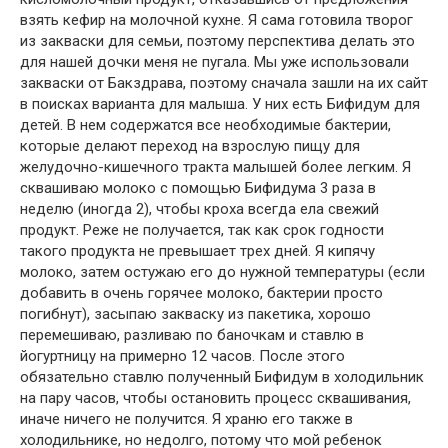
взять кефир на молочной кухне. Я сама готовила творог
из закваски для семьи, поэтому перспектива делать это
для нашей дочки меня не пугала. Мы уже использовали
закваски от Бакздрава, поэтому сначала зашли на их сайт
в поисках варианта для малыша. У них есть Бифидум для
детей. В нем содержатся все необходимые бактерии,
которые делают переход на взрослую пищу для
желудочно-кишечного тракта малышей более легким. Я
сквашиваю молоко с помощью Бифидума 3 раза в
неделю (иногда 2), чтобы кроха всегда ела свежий
продукт. Реже не получается, так как срок годности
такого продукта не превышает трех дней. Я кипячу
молоко, затем остужаю его до нужной температуры (если
добавить в очень горячее молоко, бактерии просто
погибнут), засыпаю закваску из пакетика, хорошо
перемешиваю, разливаю по баночкам и ставлю в
йогуртницу на примерно 12 часов. После этого
обязательно ставлю полученный Бифидум в холодильник
на пару часов, чтобы остановить процесс сквашивания,
иначе ничего не получится. Я храню его также в
холодильнике, но недолго, потому что мой ребенок