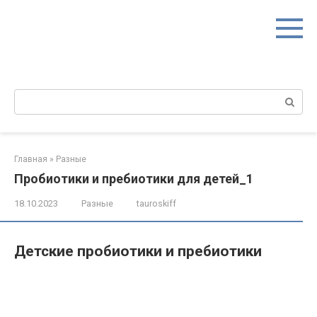
Перейти
к
контенту
Поиск:
Главная
»
Разные
Пробиотики и пребиотики для детей_1
18.10.2023
Разные
tauroskiff
Детские пробиотики и пребиотики