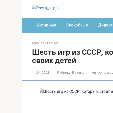
Перейти
к
контенту
Активные
Спокойные
Дидакт
Главная
»
Разные
Шесть игр из СССР, к
своих детей
11.01.2023
Рубрика:
Разные
Автор:
tauros