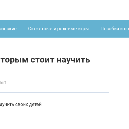
ические
Сюжетные и ролевые игры
Пособия и п
оторым стоит научить
kiff