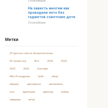
Спокойные
На зависть многим как
проводили лето без
гаджетов советские дети
Спокойные
Метки
25 простых схем по бисероплетению
50 лучших игр
90-е
2018
2019
2022
2023
Cнеговик
HELLP-синдрома
Isofix
аборт
абрикос
авитаминоз
автомобиль
агат
адаптация
аденоид
азбука
аквариум
актер