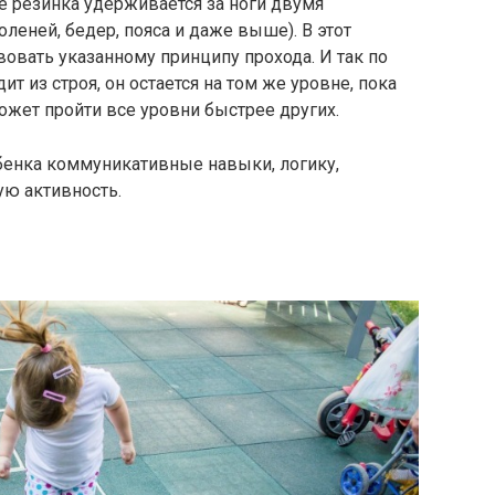
де резинка удерживается за ноги двумя
леней, бедер, пояса и даже выше). В этот
овать указанному принципу прохода. И так по
т из строя, он остается на том же уровне, пока
может пройти все уровни быстрее других.
ебенка коммуникативные навыки, логику,
ую активность.