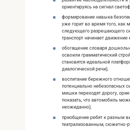
ориентируясь на сигнал светоф
формирование навыка безопас
уже горит во время того, как
следующего разрешающего сигн
транспорт начинает движение е
обогащение словаря дошкольни
освоили грамматический строй
становятся идеальной платфор
диалогической речи);
воспитание бережного отноше
потенциально небезопасных си
мишки переходят дорогу, орие
показать, что автомобиль мож
неожиданно);
приобщение ребят к разным в
театрализованным, сюжетно-р