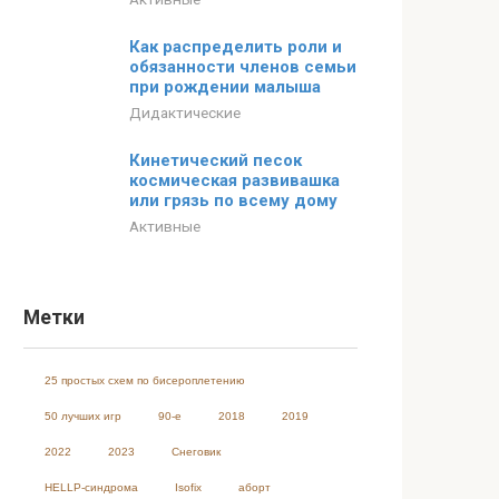
Как распределить роли и
обязанности членов семьи
при рождении малыша
Дидактические
Кинетический песок
космическая развивашка
или грязь по всему дому
Активные
Метки
25 простых схем по бисероплетению
50 лучших игр
90-е
2018
2019
2022
2023
Cнеговик
HELLP-синдрома
Isofix
аборт