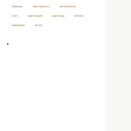
абрикос
авитаминоз
автомобиль
агат
адаптация
аденоид
азбука
аквариум
актер