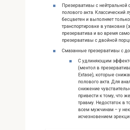
Презервативы с нейтральной с
полового акта. Классический 
бесцветен и выполняет тольк
транспортировке в упаковке (э
презерватива и во время само
презервативы с двойной порци
Смазанные презервативы с д
С удлиняющим эффектом
(ментол в презерватива
Extase), которые сниж
полового акта. Для ана
снижение чувствительн
привести к тому, что ж
травму. Недостаток в т
всем мужчинам – у нек
исчезновением эрекци