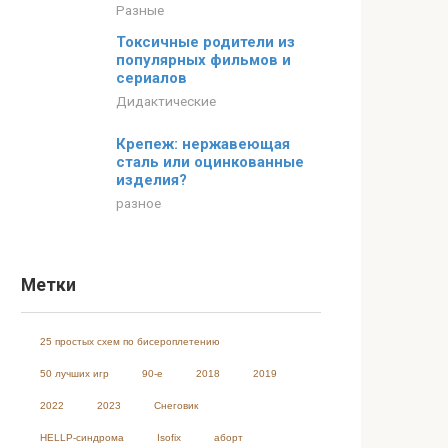
Разные
Токсичные родители из
популярных фильмов и
сериалов
Дидактические
Крепеж: нержавеющая
сталь или оцинкованные
изделия?
разное
Метки
25 простых схем по бисероплетению
50 лучших игр
90-е
2018
2019
2022
2023
Cнеговик
HELLP-синдрома
Isofix
аборт