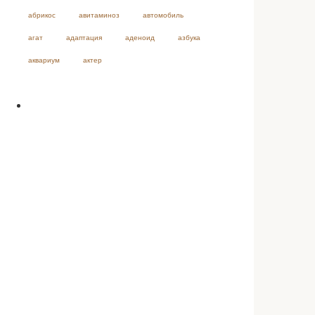
абрикос
авитаминоз
автомобиль
агат
адаптация
аденоид
азбука
аквариум
актер