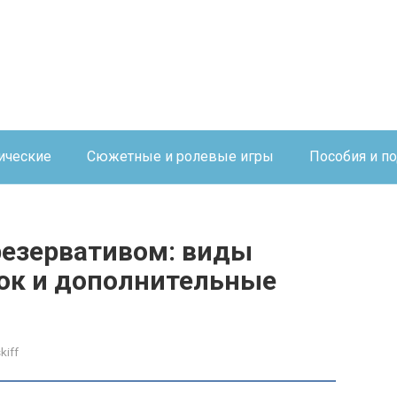
ические
Сюжетные и ролевые игры
Пособия и п
резервативом: виды
зок и дополнительные
kiff