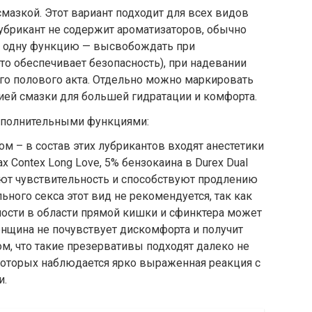
мазкой. Этот вариант подходит для всех видов
лубрикант не содержит ароматизаторов, обычно
о одну функцию — высвобождать при
то обеспечивает безопасность), при надевании
го полового акта. Отдельно можно маркировать
ей смазки для большей гидратации и комфорта.
ополнительными функциями:
 – в состав этих лубрикантов входят анестетики
х Contex Long Love, 5% бензокаина в Durex Dual
ают чувствительность и способствуют продлению
льного секса этот вид не рекомендуется, так как
ости в области прямой кишки и сфинктера может
енщина не почувствует дискомфорта и получит
ом, что такие презервативы подходят далеко не
оторых наблюдается ярко выраженная реакция с
и.