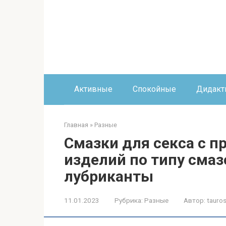
Перейти
к
контенту
Активные
Спокойные
Дидакт
Главная
»
Разные
Смазки для секса с п
изделий по типу сма
лубриканты
11.01.2023
Рубрика:
Разные
Автор:
tauros