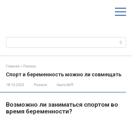
Перейти
к
контенту
Поиск:
Главная
»
Разные
Спорт и беременность можно ли совмещать
18.10.2023
Разные
tauroskiff
Возможно ли заниматься спортом во
время беременности?