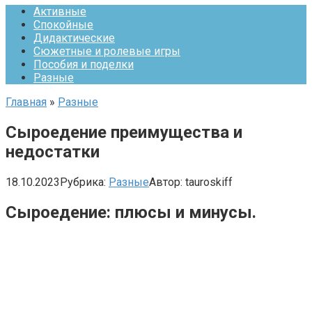
Активные
Спокойные
Дидактические
Сюжетные и ролевые игры
Пособия и поделки
Разные
Главная
»
Разные
Сыроедение преимущества и
недостатки
18.10.2023
Рубрика:
Разные
Автор:
tauroskiff
Сыроедение: плюсы и минусы.