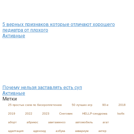
5 верных признаков которые отличают хорошего
педиатра от плохого
Активные
Почему нельзя заставлять есть суп
Активные
Метки
25 простых схем по бисероплетению
50 лучших игр
90-е
2018
2019
2022
2023
Cнеговик
HELLP-синдрома
Isofix
аборт
абрикос
авитаминоз
автомобиль
агат
адаптация
аденоид
азбука
аквариум
актер