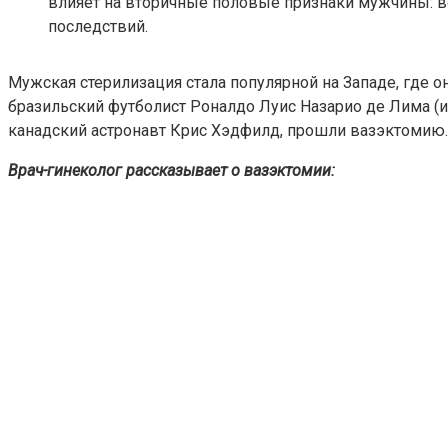
влияет на вторичные половые признаки мужчины: во
последствий.
Мужская стерилизация стала популярной на Западе, где 
бразильский футболист Роналдо Луис Назарио де Лима (
канадский астронавт Крис Хэдфилд, прошли вазэктомию.
Врач-гинеколог рассказывает о вазэктомии: