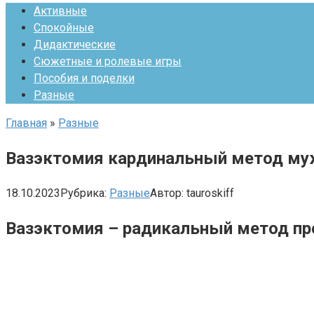
Активные
Спокойные
Дидактические
Сюжетные и ролевые игры
Пособия и поделки
Разные
Главная
»
Разные
Вазэктомия кардинальный метод му
18.10.2023
Рубрика:
Разные
Автор:
tauroskiff
Вазэктомия – радикальный метод пр