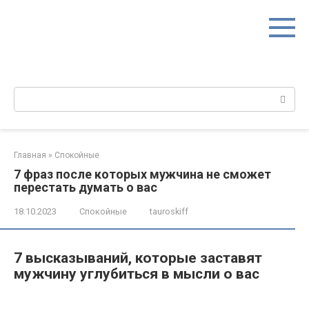
Перейти
к
контенту
Поиск:
Главная
»
Спокойные
7 фраз после которых мужчина не сможет
перестать думать о вас
18.10.2023
Спокойные
tauroskiff
7 высказываний, которые заставят
мужчину углубиться в мысли о вас