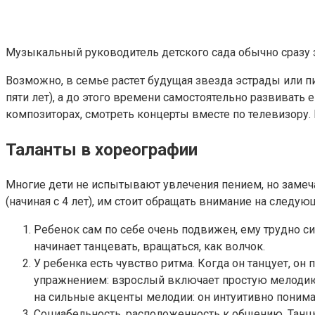
Музыкальный руководитель детского сада обычно сразу 
Возможно, в семье растет будущая звезда эстрады или п
пяти лет), а до этого времени самостоятельно развиват
композиторах, смотреть концерты вместе по телевизору.
Таланты в хореографии
Многие дети не испытывают увлечения пением, но замеч
(начиная с 4 лет), им стоит обращать внимание на следую
Ребенок сам по себе очень подвижен, ему трудно си
начинает танцевать, вращаться, как волчок.
У ребенка есть чувство ритма. Когда он танцует, о
упражнением: взрослый включает простую мелодию и 
на сильные акценты мелодии: он интуитивно поним
Социабельность, расположенность к общению. Танц