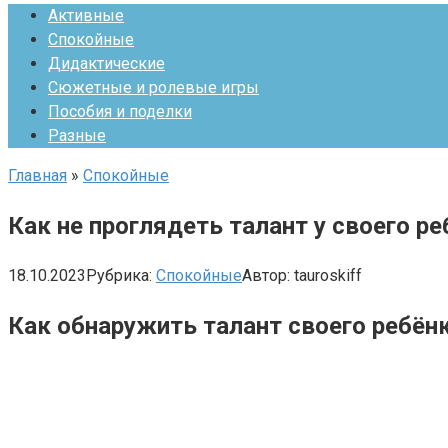
Активные
Спокойные
Дидактические
Сюжетные и ролевые игры
Пособия и поделки
Разные
Главная
»
Спокойные
Как не проглядеть талант у своего 
18.10.2023
Рубрика:
Спокойные
Автор:
tauroskiff
Как обнаружить талант своего ребён