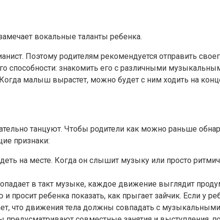
замечает вокальные таланты ребенка.
ианист. Поэтому родителям рекомендуется отправить своег
ь его способности: знакомить его с различными музыкальн
 Когда малыш вырастет, можно будет с ним ходить на конц
ательно танцуют. Чтобы родители как можно раньше обнар
щие признаки:
деть на месте. Когда он слышит музыку или просто ритмич
н попадает в такт музыке, каждое движение выглядит прод
просит ребенка показать, как прыгает зайчик. Если у реб
ает, что движения тела должны совпадать с музыкальными
ы предусматривают совместные занятия и выступления, по