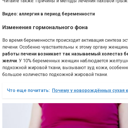
Читайте также: Причины и методы лечения паховой гры
Видео: аллергия в период беременности
Изменения гормонального фона
Во время беременности происходит активация синтеза эс
печени. Особенно чувствительны к этому органу женщины
работы печени возникает так называемый холестаз б
желчи
. У 10% беременных женщин наблюдается желтушн
подкожной жировой ткани, вызывают зуд кожи, особенно 
большое количество подкожной жировой ткани.
Что еще почитать:
Почему у новорождённых сухая 