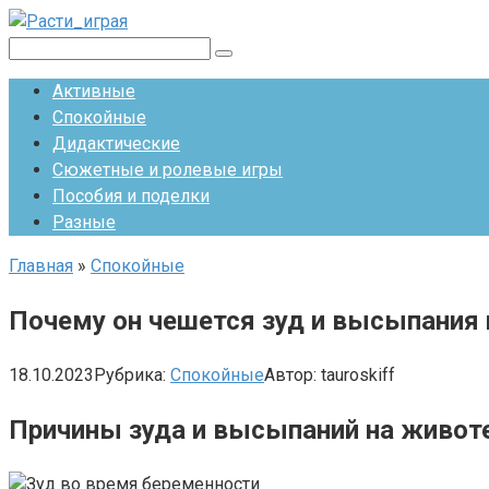
Перейти
к
Поиск:
контенту
Активные
Спокойные
Дидактические
Сюжетные и ролевые игры
Пособия и поделки
Разные
Главная
»
Спокойные
Почему он чешется зуд и высыпания 
18.10.2023
Рубрика:
Спокойные
Автор:
tauroskiff
Причины зуда и высыпаний на живот