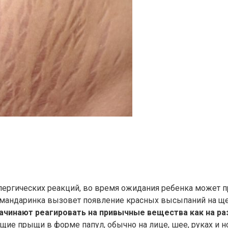
ргических реакций, во время ожидания ребенка может про
я мандаринка вызовет появление красных высыпаний на щ
ачинают реагировать на привычные вещества как на р
щие прыщи в форме папул, обычно на лице, шее, руках и н