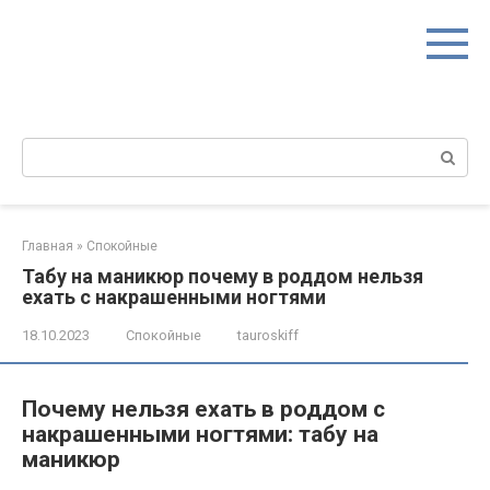
Перейти
к
контенту
Поиск:
Главная
»
Спокойные
Табу на маникюр почему в роддом нельзя
ехать с накрашенными ногтями
18.10.2023
Спокойные
tauroskiff
Почему нельзя ехать в роддом с
накрашенными ногтями: табу на
маникюр