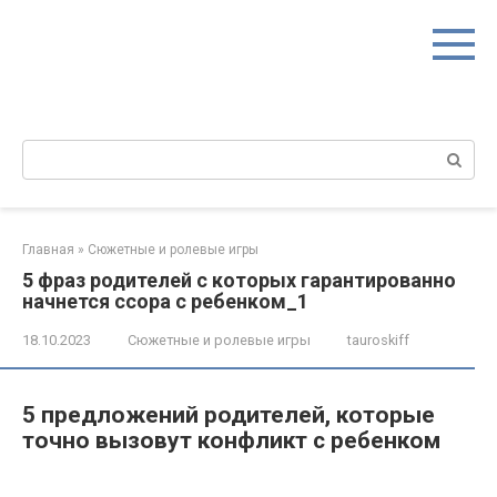
Перейти
к
контенту
Поиск:
Главная
»
Сюжетные и ролевые игры
5 фраз родителей с которых гарантированно
начнется ссора с ребенком_1
18.10.2023
Сюжетные и ролевые игры
tauroskiff
5 предложений родителей, которые
точно вызовут конфликт с ребенком