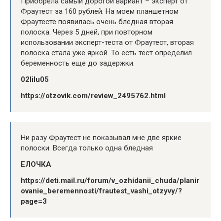
Приобрела самый дорогой вариант – эксперт от
Фраутест за 160 рублей. На моем планшетном
Фраутесте появилась очень бледная вторая
полоска. Через 5 дней, при повторном
использовании эксперт-теста от Фраутест, вторая
полоска стала уже яркой. То есть тест определил
беременность еще до задержки.
02lilu05
https://otzovik.com/review_2495762.html
Ни разу Фраутест не показывал мне две яркие
полоски. Всегда только одна бледная
ЕЛОЧКА
https://deti.mail.ru/forum/v_ozhidanii_chuda/planir
ovanie_beremennosti/frautest_vashi_otzyvy/?
page=3