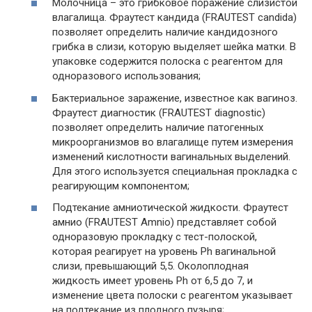
Молочница – это грибковое поражение слизистой
влагалища. Фраутест кандида (FRAUTEST candida)
позволяет определить наличие кандидозного
грибка в слизи, которую выделяет шейка матки. В
упаковке содержится полоска с реагентом для
одноразового использования;
Бактериальное заражение, известное как вагиноз.
Фраутест диагностик (FRAUTEST diagnostic)
позволяет определить наличие патогенных
микроорганизмов во влагалище путем измерения
изменений кислотности вагинальных выделений.
Для этого используется специальная прокладка с
реагирующим компонентом;
Подтекание амниотической жидкости. Фраутест
амнио (FRAUTEST Amnio) представляет собой
одноразовую прокладку с тест-полоской,
которая реагирует на уровень Ph вагинальной
слизи, превышающий 5,5. Околоплодная
жидкость имеет уровень Ph от 6,5 до 7, и
изменение цвета полоски с реагентом указывает
на подтекание из плодного пузыря;