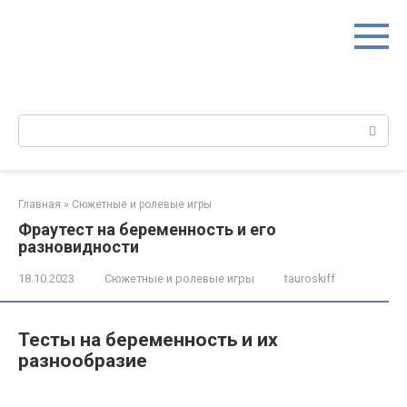
Перейти
к
контенту
Поиск:
Главная
»
Сюжетные и ролевые игры
Фраутест на беременность и его
разновидности
18.10.2023
Сюжетные и ролевые игры
tauroskiff
Тесты на беременность и их
разнообразие