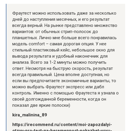
Фраутест можно использовать даже за несколько
дней до наступления месячных, и его результат
всегда верный. На рынке представлено множество
вариантов: от обычных стрип-полосок до
планшетных. Лично мне больше всего понравилась
модель comfort – самая дорогая опция. У нее
стильный пластиковый кейс, небольшое окно для
вывода результата и удобный наконечник для
анализа. Всего за 1-2 минуты можно получить
ответ. Несмотря на быструю скорость, результат
всегда правильный. Цена вполне доступная, но
если вы предпочитаете экономичные варианты, то
можно выбрать Фраутест экспресс или дабл
контроль. Именно с помощью Фраутеста я узнала о
своей долгожданной беременности, когда он
показал две яркие полоски)
kira_malinina_89
https://irecommend.ru/content/moi-zapozdalyi-
otzyv-pro-test-na-beremennost-pokazhet-vsyu-