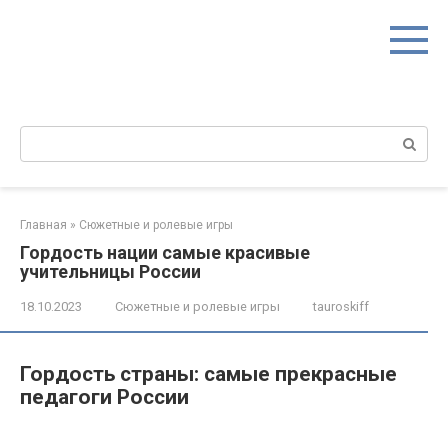
Перейти
к
контенту
Поиск:
Главная
»
Сюжетные и ролевые игры
Гордость нации самые красивые
учительницы России
18.10.2023
Сюжетные и ролевые игры
tauroskiff
Гордость страны: самые прекрасные
педагоги России