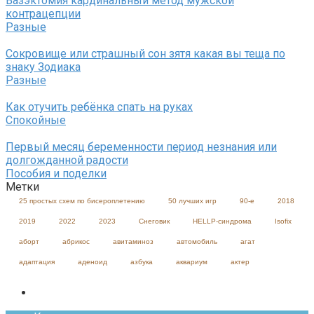
Вазэктомия кардинальный метод мужской
контрацепции
Разные
Сокровище или страшный сон зятя какая вы теща по
знаку Зодиака
Разные
Как отучить ребёнка спать на руках
Спокойные
Первый месяц беременности период незнания или
долгожданной радости
Пособия и поделки
Метки
25 простых схем по бисероплетению
50 лучших игр
90-е
2018
2019
2022
2023
Cнеговик
HELLP-синдрома
Isofix
аборт
абрикос
авитаминоз
автомобиль
агат
адаптация
аденоид
азбука
аквариум
актер