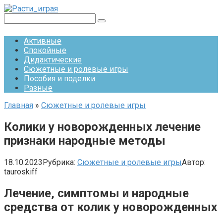
Перейти
к
Поиск:
контенту
Активные
Спокойные
Дидактические
Сюжетные и ролевые игры
Пособия и поделки
Разные
Главная
»
Сюжетные и ролевые игры
Колики у новорожденных лечение
признаки народные методы
18.10.2023
Рубрика:
Сюжетные и ролевые игры
Автор:
tauroskiff
Лечение, симптомы и народные
средства от колик у новорожденных