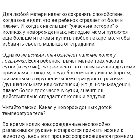
Для любой матери нелегко сохранять спокойствие,
когда она видит, что ее ребенок страдает от боли и
плачет. И когда она слышит “ужасные истории” о
коликах у новорожденных, молодые мамы пугаются
еще больше и готовы купить любое лекарство, чтобы
избавить своего малыша от страданий.
Однако
не всякий плач означает наличие колик у
грудничка
.
Если ребенок плачет менее трех часов в
сутки (в сумме), скорее всего, его плач вызван другими
причинами: голодом, неудобством или дискомфортом,
связанным с нарушением температурного режима
(душная комната или сквозняки) и т. д. Если младенец
плачет более трех часов в сутки, значит, он
действительно страдает от колик и вздутия.
Читайте также: Какая у новорожденных детей
температура тела?
Во время колик новорожденные неспокойно
размахивают руками и стараются прижать ножки к
животику, весь этот процесс сопровождается громким