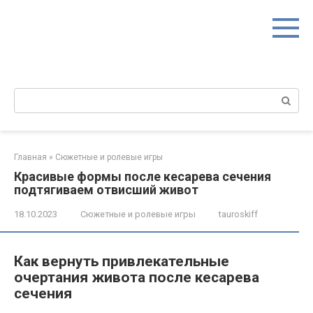
Перейти
к
контенту
Поиск:
Главная
»
Сюжетные и ролевые игры
Красивые формы после кесарева сечения
подтягиваем отвисший живот
18.10.2023
Сюжетные и ролевые игры
tauroskiff
Как вернуть привлекательные
очертания живота после кесарева
сечения