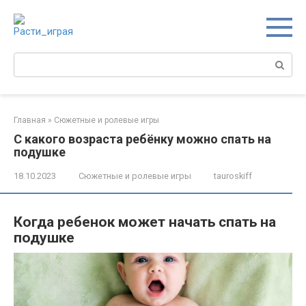
Перейти
к
контенту
Поиск:
Главная
»
Сюжетные и ролевые игры
С какого возраста ребёнку можно спать на
подушке
18.10.2023
Сюжетные и ролевые игры
tauroskiff
Когда ребенок может начать спать на
подушке