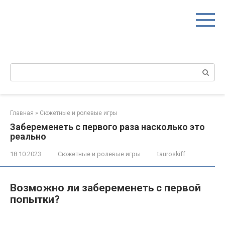
Перейти
к
контенту
Поиск:
Главная
»
Сюжетные и ролевые игры
Забеременеть с первого раза насколько это
реально
18.10.2023
Сюжетные и ролевые игры
tauroskiff
Возможно ли забеременеть с первой
попытки?