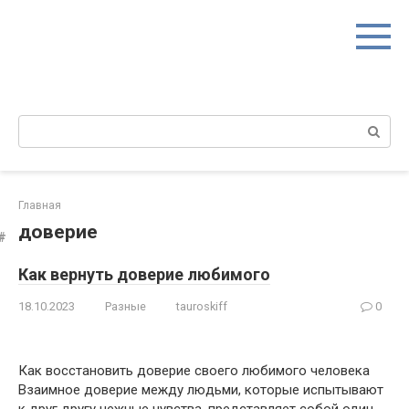
Перейти
к
контенту
Поиск:
Главная
доверие
Как вернуть доверие любимого
18.10.2023
Разные
tauroskiff
0
Как восстановить доверие своего любимого человека
Взаимное доверие между людьми, которые испытывают