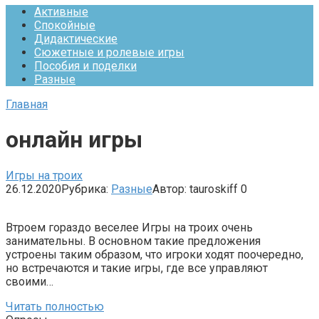
Активные
Спокойные
Дидактические
Сюжетные и ролевые игры
Пособия и поделки
Разные
Главная
онлайн игры
Игры на троих
26.12.2020
Рубрика:
Разные
Автор:
tauroskiff
0
Втроем гораздо веселее Игры на троих очень
занимательны. В основном такие предложения
устроены таким образом, что игроки ходят поочередно,
но встречаются и такие игры, где все управляют
своими…
Читать полностью