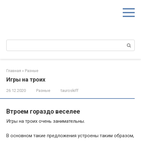
Перейти
к
контенту
Поиск:
Главная
»
Разные
Игры на троих
26.12.2020
Разные
tauroskiff
Втроем гораздо веселее
Игры на троих очень занимательны.
В основном такие предложения устроены таким образом,