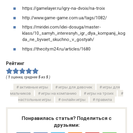
https://gamelayer.ru/igry-na-dvoix/na-troix
http://www.game-game.com.ua/tags/1082/
https://miridei.com/idei-dosuga/master-
klass/10_samyh_interesnyh_igr_dlya_kompanij_kog
da_ne_byvaet_skuchno_v_gostyah/
https://thecity.m24.ru/articles/1680
Рейтинг
(
1
оценка, среднее
5
из
5
)
активные игры
игры для девочек
игры для
мальчиков
игры на компанию
игры на троих
настольные игры
онлайн игры
правила
Понравилась статья? Поделиться с
друзьями: