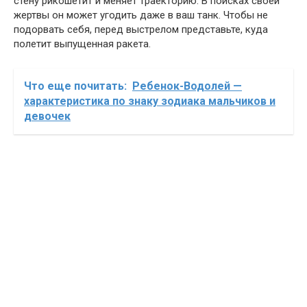
стену рикошетит и меняет траекторию. В поисках своей
жертвы он может угодить даже в ваш танк. Чтобы не
подорвать себя, перед выстрелом представьте, куда
полетит выпущенная ракета.
Что еще почитать:
Ребенок-Водолей —
характеристика по знаку зодиака мальчиков и
девочек