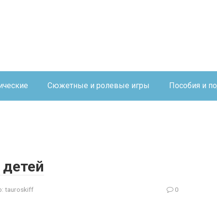
ические
Сюжетные и ролевые игры
Пособия и п
 детей
:
tauroskiff
0