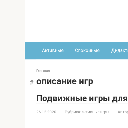
Перейти
к
контенту
Активные
Спокойные
Дидакт
Главная
описание игр
Подвижные игры для
26.12.2020
Рубрика:
активные игры
Автор