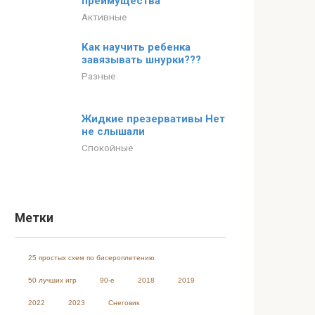
преимущества
Активные
Как научить ребенка
завязывать шнурки???
Разные
Жидкие презервативы Нет
не слышали
Спокойные
Метки
25 простых схем по бисероплетению
50 лучших игр
90-е
2018
2019
2022
2023
Cнеговик