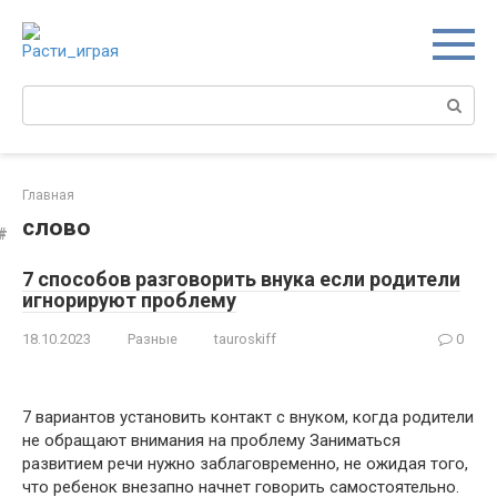
Перейти
к
контенту
Поиск:
Главная
слово
7 способов разговорить внука если родители
игнорируют проблему
18.10.2023
Разные
tauroskiff
0
7 вариантов установить контакт с внуком, когда родители
не обращают внимания на проблему Заниматься
развитием речи нужно заблаговременно, не ожидая того,
что ребенок внезапно начнет говорить самостоятельно.