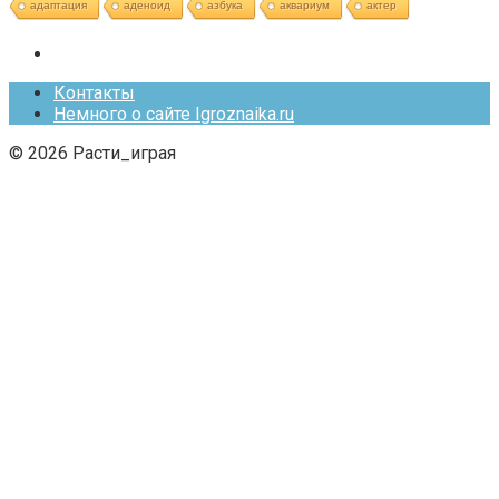
адаптация
аденоид
азбука
аквариум
актер
Контакты
Немного о сайте Igroznaika.ru
© 2026 Расти_играя