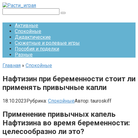
Перейти
к
Поиск:
контенту
Активные
Спокойные
Дидактические
Сюжетные и ролевые игры
Пособия и поделки
Разные
Главная
»
Спокойные
Нафтизин при беременности стоит ли
применять привычные капли
18.10.2023
Рубрика:
Спокойные
Автор:
tauroskiff
Применение привычных капель
Нафтизина во время беременности:
целесообразно ли это?