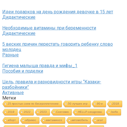
Идеи подарков на день рождения девочке в 15 лет
Дидактические
Необходимые витамины при беременности
Дидактические
5 веских причин перестать говорить ребенку слово
молодец
Разные
Гигиена малыша правда и мифы_1
Пособия и поделки
Цель, правила и разновидности игры “Казаки-
разбойники”
Активные
Метки
25 простых схем по бисероплетению
50 лучших игр
90-е
2018
2019
2022
2023
Cнеговик
HELLP-синдрома
Isofix
аборт
абрикос
авитаминоз
автомобиль
агат