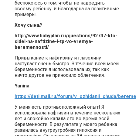
беспокоюсь о том, чтобы не навредить
своему ребенку. Я благодарна за позитивные
примеры.
Хочу сына//
http://www.babyplan.ru/questions/92747-kto-
sidel-na-naftizine-i-tp-vo-vremya-
beremennosti/
Привыкание к нафтизину и глазолину
наступает очень быстро. В течение всей моей
беременности я использовала их, так как
ничто другое не приносило облегчения.
Yanina
https://deti.mail.ru/forum/v_ozhidanii_chuda/berem
У меня есть противоположный опыт! Я
использовала нафтизин в течение нескольких
лет и спокойно капала его во время всей
беременности. В результате у моего ребенка
развилась внутриутробная гипоксия и
гипотрофия. Он родился на 38 неделе с весом