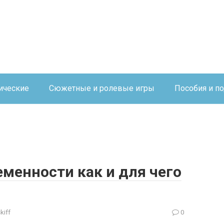
ические
Сюжетные и ролевые игры
Пособия и п
менности как и для чего
kiff
0