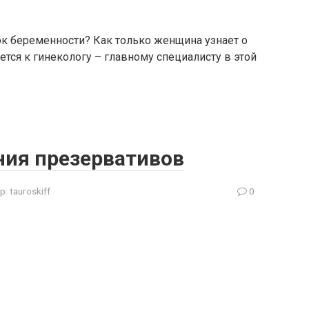
ок беременности? Как только женщина узнает о
ется к гинекологу – главному специалисту в этой
ния презервативов
р:
tauroskiff
0