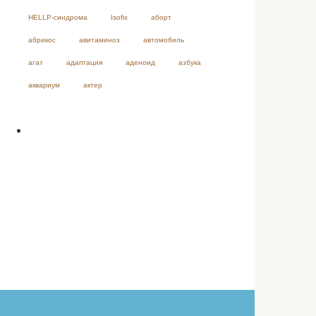
HELLP-синдрома
Isofix
аборт
абрикос
авитаминоз
автомобиль
агат
адаптация
аденоид
азбука
аквариум
актер