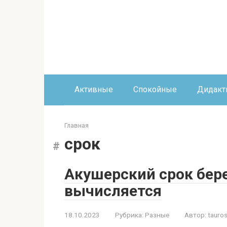
Перейти
к
контенту
Активные
Спокойные
Дидакт
Главная
срок
Акушерский срок бере
вычисляется
18.10.2023
Рубрика:
Разные
Автор:
tauros