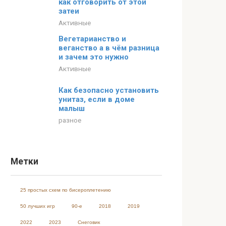
как отговорить от этой
затеи
Активные
Вегетарианство и
веганство а в чём разница
и зачем это нужно
Активные
Как безопасно установить
унитаз, если в доме
малыш
разное
Метки
25 простых схем по бисероплетению
50 лучших игр
90-е
2018
2019
2022
2023
Cнеговик