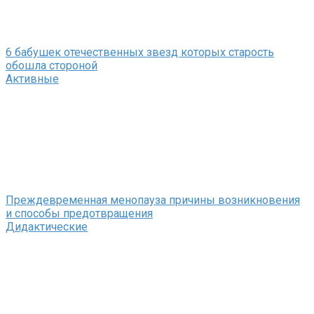
6 бабушек отечественных звезд которых старость
обошла стороной
Активные
Преждевременная менопауза причины возникновения
и способы предотвращения
Дидактические