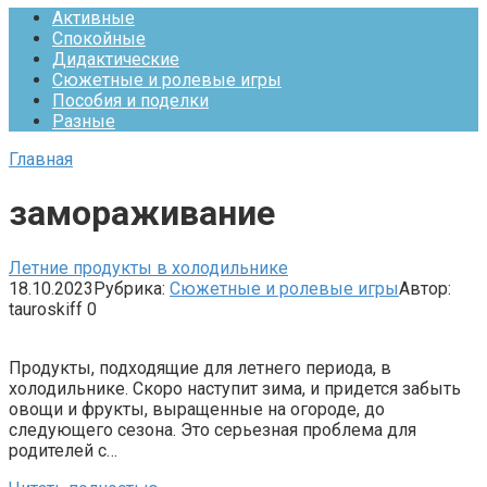
Активные
Спокойные
Дидактические
Сюжетные и ролевые игры
Пособия и поделки
Разные
Главная
замораживание
Летние продукты в холодильнике
18.10.2023
Рубрика:
Сюжетные и ролевые игры
Автор:
tauroskiff
0
Продукты, подходящие для летнего периода, в
холодильнике. Скоро наступит зима, и придется забыть
овощи и фрукты, выращенные на огороде, до
следующего сезона. Это серьезная проблема для
родителей с…