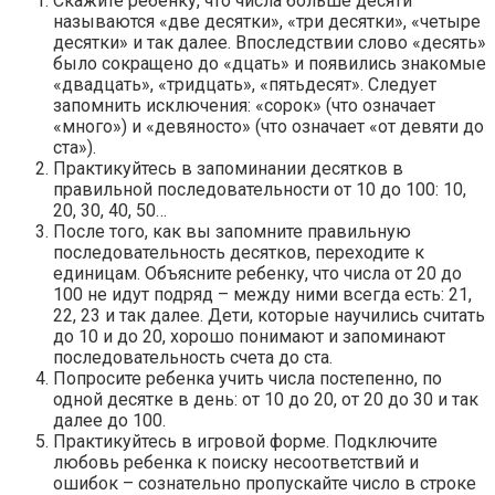
Скажите ребенку, что числа больше десяти
называются «две десятки», «три десятки», «четыре
десятки» и так далее. Впоследствии слово «десять»
было сокращено до «дцать» и появились знакомые
«двадцать», «тридцать», «пятьдесят». Следует
запомнить исключения: «сорок» (что означает
«много») и «девяносто» (что означает «от девяти до
ста»).
Практикуйтесь в запоминании десятков в
правильной последовательности от 10 до 100: 10,
20, 30, 40, 50…
После того, как вы запомните правильную
последовательность десятков, переходите к
единицам. Объясните ребенку, что числа от 20 до
100 не идут подряд – между ними всегда есть: 21,
22, 23 и так далее. Дети, которые научились считать
до 10 и до 20, хорошо понимают и запоминают
последовательность счета до ста.
Попросите ребенка учить числа постепенно, по
одной десятке в день: от 10 до 20, от 20 до 30 и так
далее до 100.
Практикуйтесь в игровой форме. Подключите
любовь ребенка к поиску несоответствий и
ошибок – сознательно пропускайте число в строке