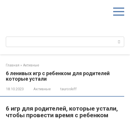
Перейти
к
контенту
Поиск:
Главная
»
Активные
6 ленивых игр с ребенком для родителей
которые устали
18.10.2023
Активные
tauroskiff
6 игр для родителей, которые устали,
чтобы провести время с ребенком