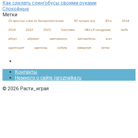
Как сделать слингобусы своими руками
Спокойные
Метки
25 простых схем по бисероплетению
50 лучших игр
90-е
2018
2019
2022
2023
Cнеговик
HELLP-синдрома
Isofix
аборт
абрикос
авитаминоз
автомобиль
агат
адаптация
аденоид
азбука
аквариум
актер
Контакты
Немного о сайте Igroznaika.ru
© 2026 Расти_играя