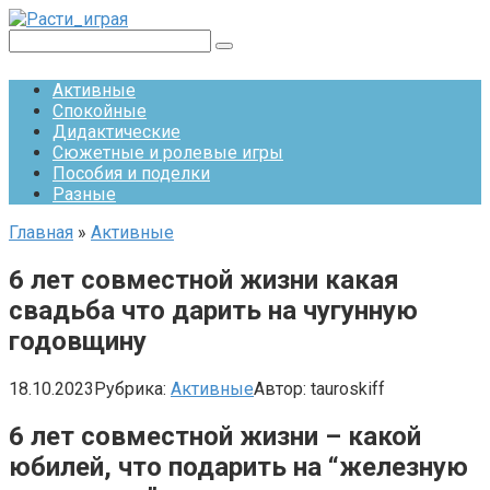
Перейти
к
Поиск:
контенту
Активные
Спокойные
Дидактические
Сюжетные и ролевые игры
Пособия и поделки
Разные
Главная
»
Активные
6 лет совместной жизни какая
свадьба что дарить на чугунную
годовщину
18.10.2023
Рубрика:
Активные
Автор:
tauroskiff
6 лет совместной жизни – какой
юбилей, что подарить на “железную