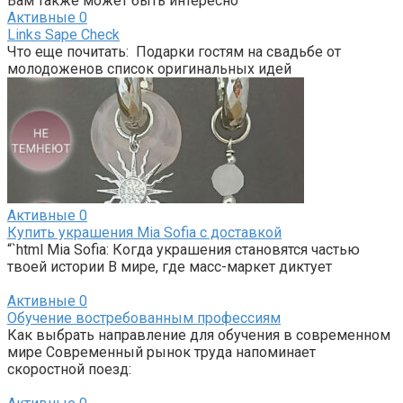
Вам также может быть интересно
Активные
0
Links Sape Check
Что еще почитать: Подарки гостям на свадьбе от
молодоженов список оригинальных идей
Активные
0
Купить украшения Mia Sofia с доставкой
“`html Mia Sofia: Когда украшения становятся частью
твоей истории В мире, где масс-маркет диктует
Активные
0
Обучение востребованным профессиям
Как выбрать направление для обучения в современном
мире Современный рынок труда напоминает
скоростной поезд: