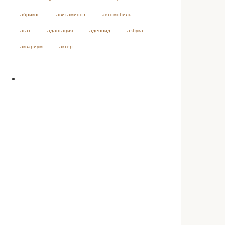
абрикос
авитаминоз
автомобиль
агат
адаптация
аденоид
азбука
аквариум
актер