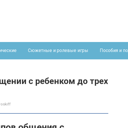
ические
Сюжетные и ролевые игры
Пособия и п
щении с ребенком до трех
roskiff
ипов общения с