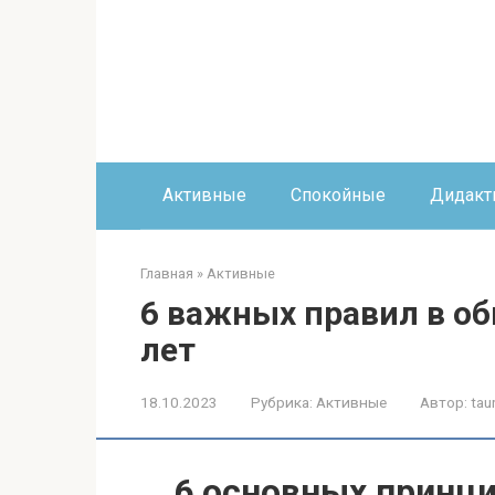
Перейти
к
контенту
Активные
Спокойные
Дидакт
Главная
»
Активные
6 важных правил в об
лет
18.10.2023
Рубрика:
Активные
Автор:
tau
6 основных принц