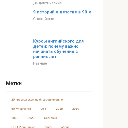
Дидактические
9 историй о детстве в 90-е
Спокойные
Курсы английского для
детей: почему важно
начинать обучение с
ранних лет
Разные
Метки
25 простых схем по бисероплетению
50 лучших игр
90-е
2018
2019
2022
2023
Cнеговик
HELLP-синдрома
Isofix
аборт