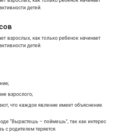
т взрослых, как только ребенок начинает
активности детей.
сов
т взрослых, как только ребенок начинает
активности детей.
ние;
ние взрослого;
нают, что каждое явление имеет объяснение.
оде “Вырастешь – поймешь”, так как интерес
зь с родителем теряется.