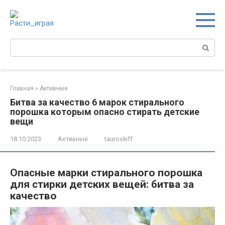
Перейти
к
контенту
Поиск:
Главная
»
Активные
Битва за качество 6 марок стирального
порошка которым опасно стирать детские
вещи
18.10.2023
Активные
tauroskiff
Опасные марки стирального порошка
для стирки детских вещей: битва за
качество