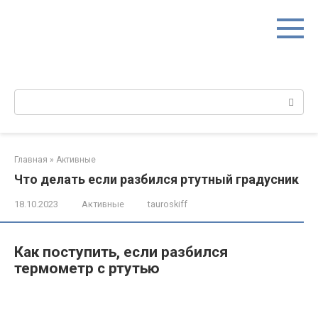
Перейти
к
контенту
Поиск:
Главная
»
Активные
Что делать если разбился ртутный градусник
18.10.2023
Активные
tauroskiff
Как поступить, если разбился
термометр с ртутью