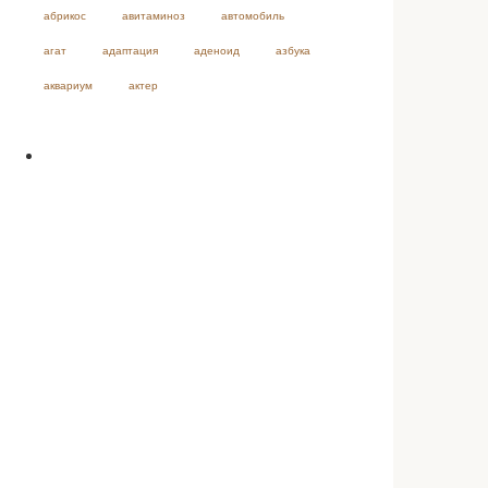
абрикос
авитаминоз
автомобиль
агат
адаптация
аденоид
азбука
аквариум
актер