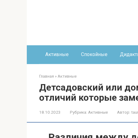
Перейти
к
контенту
Активные
Спокойные
Дидакт
Главная
»
Активные
Детсадовский или до
отличий которые зам
18.10.2023
Рубрика:
Активные
Автор:
tau
Различия между д