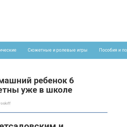
ические
Сюжетные и ролевые игры
Пособия и п
машний ребенок 6
етны уже в школе
roskiff
етсадовским и