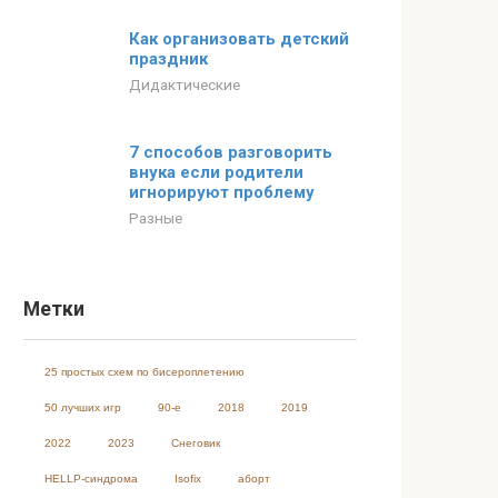
Как организовать детский
праздник
Дидактические
7 способов разговорить
внука если родители
игнорируют проблему
Разные
Метки
25 простых схем по бисероплетению
50 лучших игр
90-е
2018
2019
2022
2023
Cнеговик
HELLP-синдрома
Isofix
аборт