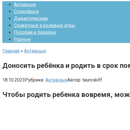
Активные
Спокойные
Дидактические
Сюжетные и ролевые игры
Пособия и поделки
Разные
Главная
»
Активные
Доносить ребёнка и родить в срок п
18.10.2023
Рубрика:
Активные
Автор:
tauroskiff
Чтобы родить ребенка вовремя, можн