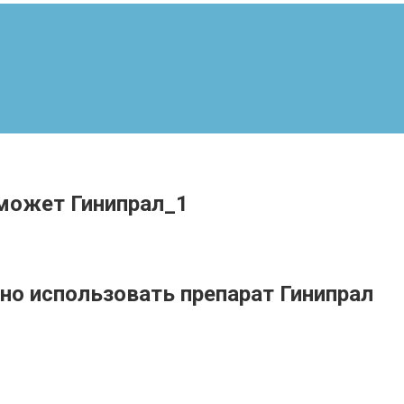
оможет Гинипрал_1
о использовать препарат Гинипрал