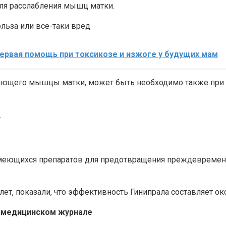
ля расслабления мышц матки.
льза или все-таки вред
ервая помощь при токсикозе и изжоге у будущих мам
ляющего мышцы матки, может быть необходимо также при 
.
имеющихся препаратов для предотвращения преждевремен
.
ет, показали, что эффективность Гинипрала составляет ок
 медицинском журнале