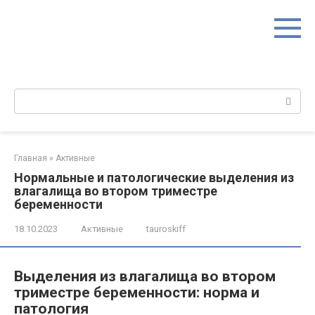
Перейти
к
контенту
Поиск:
Главная
»
Активные
Нормальные и патологические выделения из
влагалища во втором триместре
беременности
18.10.2023
Активные
tauroskiff
Выделения из влагалища во втором
триместре беременности: норма и
патология