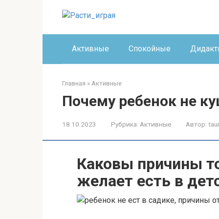
Перейти
к
контенту
Активные
Спокойные
Дидакт
Главная
»
Активные
Почему ребенок не ку
18.10.2023
Рубрика:
Активные
Автор:
tau
Каковы причины то
желает есть в дет