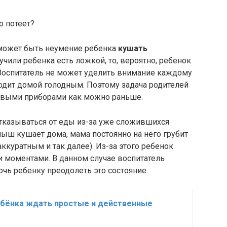
о потеет?
ы может быть неумение ребенка
кушать
аучили ребенка есть ложкой, то, вероятно, ребенок
 Воспитатель не может уделить внимание каждому
ходит домой голодным. Поэтому задача родителей
ловыми приборами как можно раньше.
 отказываться от еды из-за уже сложившихся
лыш кушает дома, мама постоянно на него грубит
аккуратным и так далее). Из-за этого ребенок
 моментами. В данном случае воспитатель
чь ребенку преодолеть это состояние.
ебёнка ждать простые и действенные