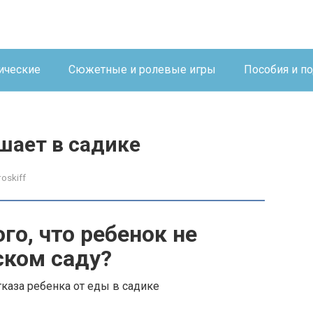
ические
Сюжетные и ролевые игры
Пособия и п
шает в садике
roskiff
го, что ребенок не
ском саду?