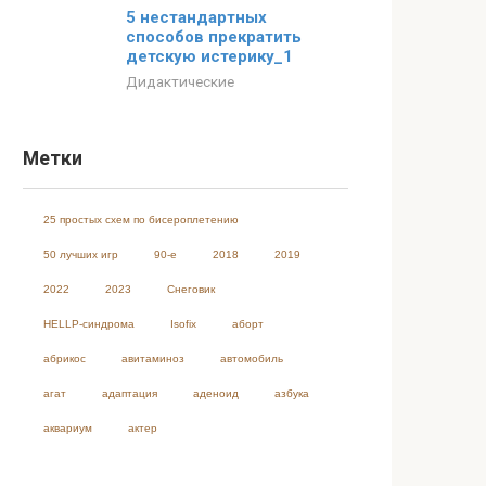
5 нестандартных
способов прекратить
детскую истерику_1
Дидактические
Метки
25 простых схем по бисероплетению
50 лучших игр
90-е
2018
2019
2022
2023
Cнеговик
HELLP-синдрома
Isofix
аборт
абрикос
авитаминоз
автомобиль
агат
адаптация
аденоид
азбука
аквариум
актер