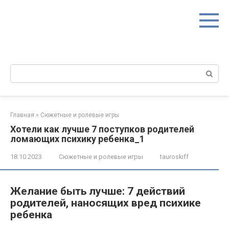
Перейти
к
контенту
Поиск:
Главная
»
Сюжетные и ролевые игры
Хотели как лучше 7 поступков родителей
ломающих психику ребенка_1
18.10.2023
Сюжетные и ролевые игры
tauroskiff
Желание быть лучше: 7 действий
родителей, наносящих вред психике
ребенка