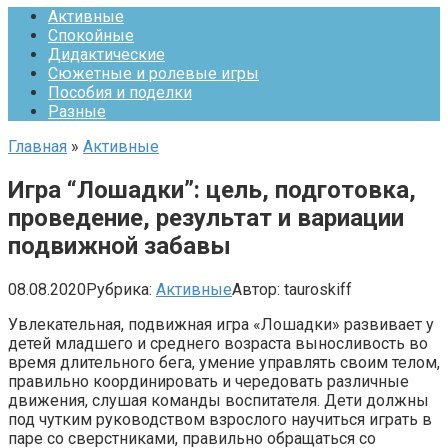
Активные
Спокойные
Дидактические
Сюжетные и ролевые игры
Пособия и поделки
Разные
Главная
»
Активные
Игра “Лошадки”: цель, подготовка,
проведение, результат и вариации
подвижной забавы
08.08.2020
Рубрика:
Активные
Автор:
tauroskiff
Увлекательная, подвижная игра «Лошадки» развивает у
детей младшего и среднего возраста выносливость во
время длительного бега, умение управлять своим телом,
правильно координировать и чередовать различные
движения, слушая команды воспитателя. Дети должны
под чутким руководством взрослого научиться играть в
паре со сверстниками, правильно обращаться со