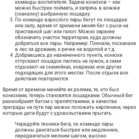
команды воспитателя. Задача конюхов – как
можно быстрее поймать, и запрячь в вожжи
(скакалку) выбранную лошадку.
По команде взрослого пары бегут по площадке
или залу, время от времени меняя бег с рыси на
приставной шаг или галоп. Можно заранее
обозначить участок территории, куда должны
добраться все пары. Например: Поехали, поскакали
в лес за дровами, к речке на водопой и т.д.
Добравшись до назначенного пункта, конюхи
отпускают лошадок пастись на лужок, а сами
отдыхают на скамейках, ковриках или других
подходящих для этого местах. После отдыха все
действия повторяются.
Время от времени меняйте их ролями, те, кто был
конюхами, теперь становятся лошадками. Обычный бег
разнообразят бегом с препятствиями, в качестве
преграды на пути пар можно положить кирпичики, через
которые дети будут с удовольствием прыгать.
Чередуйте техники бега, по команде пары
должны двигаться быстрее или медленнее,
передвигаться мелким шагом, высоко