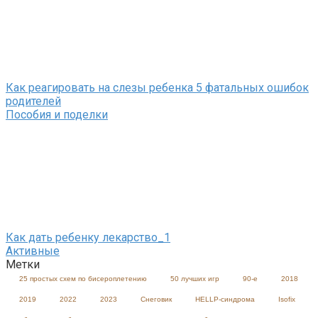
Как реагировать на слезы ребенка 5 фатальных ошибок
родителей
Пособия и поделки
Как дать ребенку лекарство_1
Активные
Метки
25 простых схем по бисероплетению
50 лучших игр
90-е
2018
2019
2022
2023
Cнеговик
HELLP-синдрома
Isofix