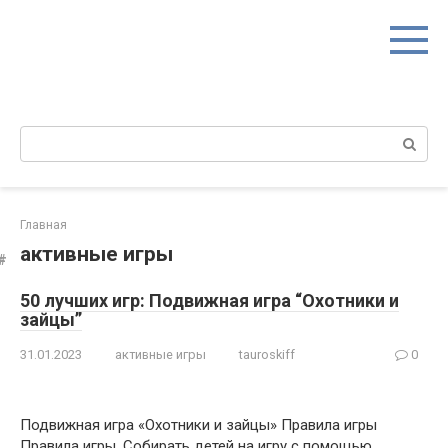
Перейти
к
контенту
Поиск:
Главная
активные игры
50 лучших игр: Подвижная игра “Охотники и
зайцы”
31.01.2023
активные игры
tauroskiff
0
Подвижная игра «Охотники и зайцы» Правила игры
Правила игры. Собирать детей на игру с помощью