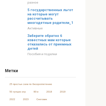
разное
5 государственных льгот
на которые могут
рассчитывать
многодетные родители_1
Активные
Заберите обратно 6
известных мам которые
отказались от приемных
детей
Пособия и поделки
Метки
25 простых схем по бисероплетению
50 лучших игр
90-е
2018
2019
2022
2023
Cнеговик