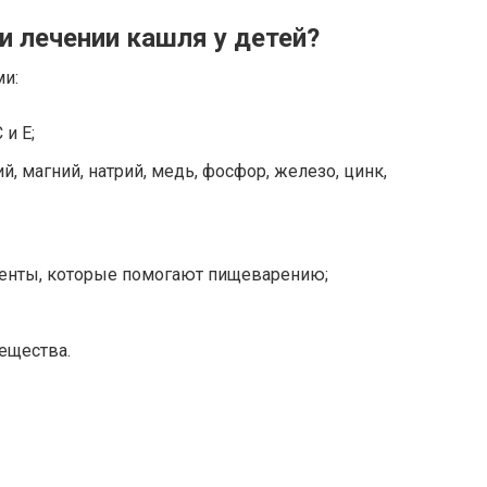
и лечении кашля у детей?
и:
 и E;
, магний, натрий, медь, фосфор, железо, цинк,
енты, которые помогают пищеварению;
ещества.