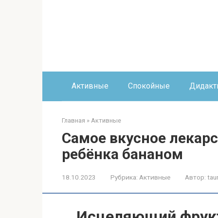
Перейти
к
контенту
Активные
Спокойные
Дидакт
Главная
»
Активные
Самое вкусное лекарс
ребёнка бананом
18.10.2023
Рубрика:
Активные
Автор:
tau
Исцеляющий фрукт: