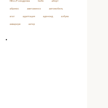
HELLP-синдрома
Isofix
аборт
абрикос
авитаминоз
автомобиль
агат
адаптация
аденоид
азбука
аквариум
актер