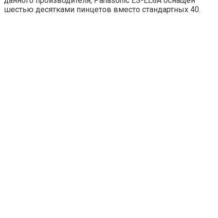
данного производителя, Panasonic ES-EL8A оснащен
шестью десятками пинцетов вместо стандартных 40.