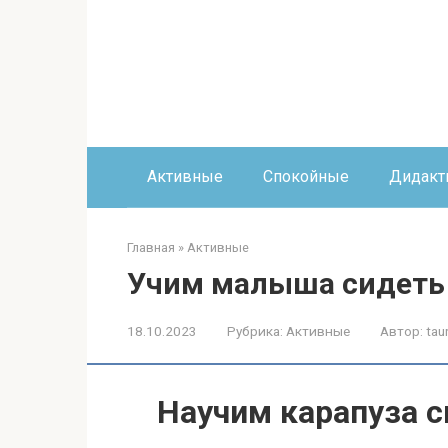
Перейти
к
контенту
Активные
Спокойные
Дидакт
Главная
»
Активные
Учим малыша сидеть
18.10.2023
Рубрика:
Активные
Автор:
tau
Научим карапуза 