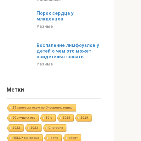
Порок сердца у
младенцев
Разные
Воспаление лимфоузлов у
детей о чем это может
свидетельствовать
Разные
Метки
25 простых схем по бисероплетению
50 лучших игр
90-е
2018
2019
2022
2023
Cнеговик
HELLP-синдрома
Isofix
аборт