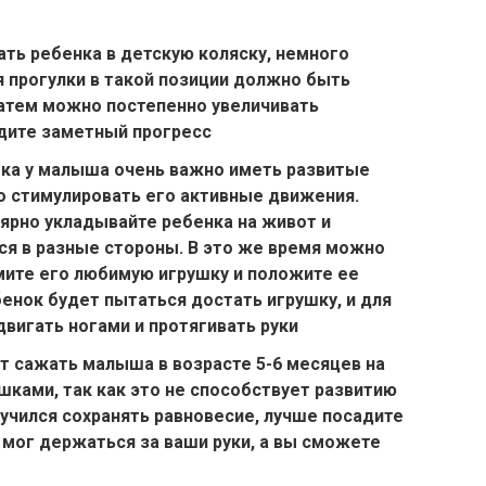
ать ребенка в
детскую коляску
, немного
я прогулки в такой позиции должно быть
затем можно постепенно увеличивать
идите заметный
прогресс
ка у малыша очень важно иметь развитые
о стимулировать его активные
движения
.
лярно укладывайте ребенка на
живот
и
ся в разные стороны. В это же время можно
мите его любимую игрушку и положите ее
енок будет пытаться достать игрушку, и для
двигать ногами и протягивать
руки
 сажать малыша в возрасте 5-6 месяцев на
шками, так как это не способствует развитию
учился сохранять
равновесие
, лучше посадите
н мог держаться за ваши руки, а вы сможете