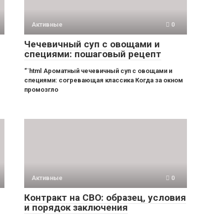
Активные
0
Чечевичный суп с овощами и
специями: пошаговый рецепт
“`html Ароматный чечевичный суп с овощами и
специями: согревающая классика Когда за окном
промозгло
Активные
0
Контракт на СВО: образец, условия
и порядок заключения