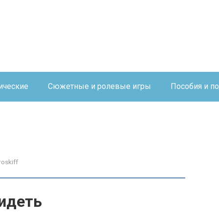
ические
Сюжетные и ролевые игры
Пособия и п
roskiff
сидеть