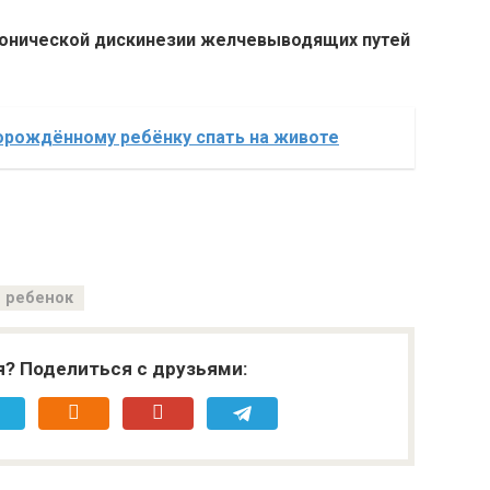
тонической дискинезии желчевыводящих путей
орождённому ребёнку спать на животе
ребенок
я? Поделиться с друзьями: