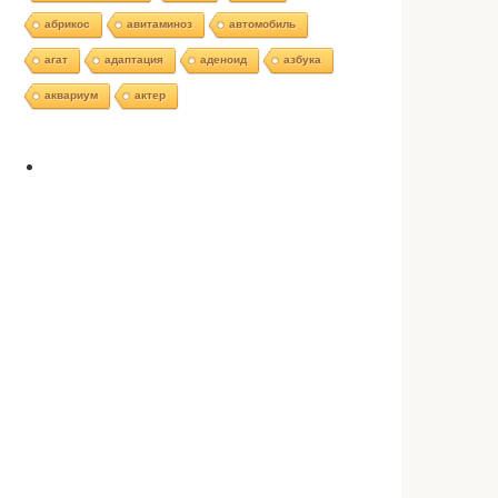
абрикос
авитаминоз
автомобиль
агат
адаптация
аденоид
азбука
аквариум
актер