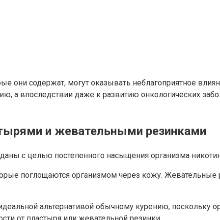
орые они содержат, могут оказывать неблагоприятное влия
ию, а впоследствии даже к развитию онкологических забо
тырями и жевательными резинками
аны с целью постепенного насыщения организма никотином
рые поглощаются организмом через кожу. Жевательные р
идеальной альтернативой обычному курению, поскольку ор
ости от пластыря или жевательной резинки.