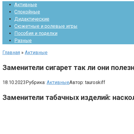
Активные
Спокойные
Дидактические
Сюжетные и ролевые игры
Пособия и поделки
Разные
Главная
»
Активные
Заменители сигарет так ли они полез
18.10.2023
Рубрика:
Активные
Автор:
tauroskiff
Заменители табачных изделий: наско