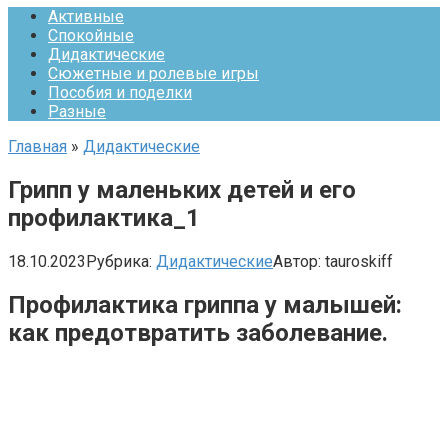
Активные
Спокойные
Дидактические
Сюжетные и ролевые игры
Пособия и поделки
Разные
Главная
»
Дидактические
Грипп у маленьких детей и его
профилактика_1
18.10.2023
Рубрика:
Дидактические
Автор:
tauroskiff
Профилактика гриппа у малышей:
как предотвратить заболевание.