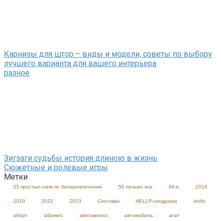
Карнизы для штор – виды и модели, советы по выбору
лучшего варианта для вашего интерьера
разное
Зигзаги судьбы история длиною в жизнь
Сюжетные и ролевые игры
Метки
25 простых схем по бисероплетению
50 лучших игр
90-е
2018
2019
2022
2023
Cнеговик
HELLP-синдрома
Isofix
аборт
абрикос
авитаминоз
автомобиль
агат