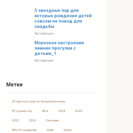
5 звездных пар для
которых рождение детей
совсем не повод для
свадьбы
Активные
Морозное настроение
зимние прогулки с
детьми_1
Активные
Метки
25 простых схем по бисероплетению
50 лучших игр
90-е
2018
2019
2022
2023
Cнеговик
HELLP-синдрома
Isofix
аборт