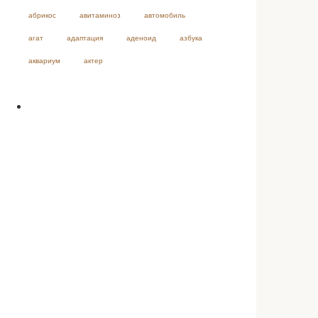
абрикос
авитаминоз
автомобиль
агат
адаптация
аденоид
азбука
аквариум
актер