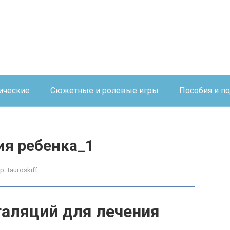
ические
Сюжетные и ролевые игры
Пособия и п
ия ребенка_1
р:
tauroskiff
галяций для лечения