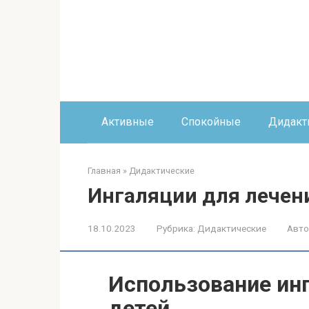
Перейти
к
контенту
Активные
Спокойные
Дидакт
Главная
»
Дидактические
Ингаляции для лечен
18.10.2023
Рубрика:
Дидактические
Авто
Использование ин
детей.